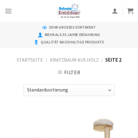
Skip
to
content
SEHR GROSSES SORTIMENT
MEHR ALS 30 JAHRE ERFAHRUNG
QUALITÄT NACHHALTIGE PRODUKTE
STARTSEITE
/
KRATZBAUM AUS HOLZ
/
SEITE 2
FILTER