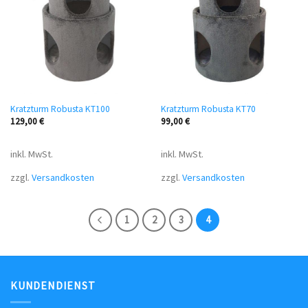
Kratzturm Robusta KT100
Kratzturm Robusta KT70
129,00
€
99,00
€
inkl. MwSt.
inkl. MwSt.
zzgl.
Versandkosten
zzgl.
Versandkosten
1
2
3
4
KUNDENDIENST