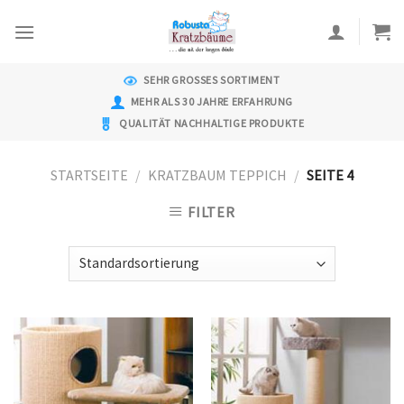
Skip
to
content
SEHR GROSSES SORTIMENT
MEHR ALS 30 JAHRE ERFAHRUNG
QUALITÄT NACHHALTIGE PRODUKTE
STARTSEITE
/
KRATZBAUM TEPPICH
/
SEITE 4
FILTER