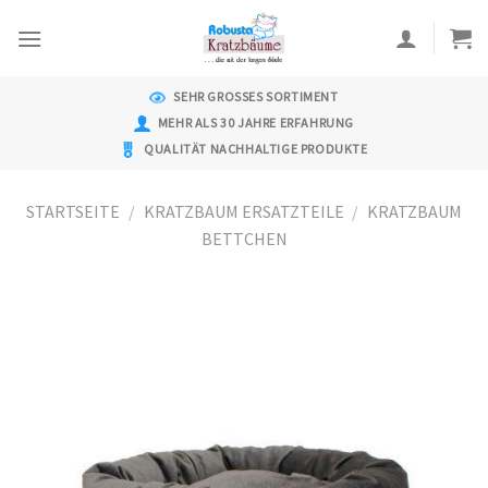
Skip
to
content
SEHR GROSSES SORTIMENT
MEHR ALS 30 JAHRE ERFAHRUNG
QUALITÄT NACHHALTIGE PRODUKTE
STARTSEITE
/
KRATZBAUM ERSATZTEILE
/
KRATZBAUM
BETTCHEN