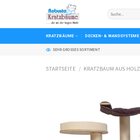
Skip
to
content
KRATZBÄUME
DECKEN- & WANDSYSTEME
SEHR GROSSES SORTIMENT
STARTSEITE
/
KRATZBAUM AUS HOL