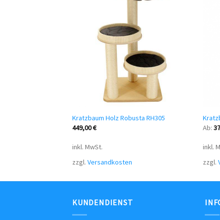
busta RH315
Kratzbaum Holz Robusta RH305
Kratz
449,00
€
Ab:
3
inkl. MwSt.
inkl. 
n
zzgl.
Versandkosten
zzgl.
KUNDENDIENST
INF