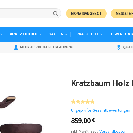
MONATSANGEBOT
MESSETE
KRATZTONNEN
SÄULEN
ERSATZTEILE
BEWERTUNG
MEHR ALS 30 JAHRE ERFAHRUNG
QUAL
Z
Kratzbaum Holz
Bewertet mit
1
Ungeprüfte Gesamtbewertungen
5.00
von 5,
basierend
859,00
€
auf
Kundenbewertung
inkl. MwSt.
zzgl.
Versandkosten