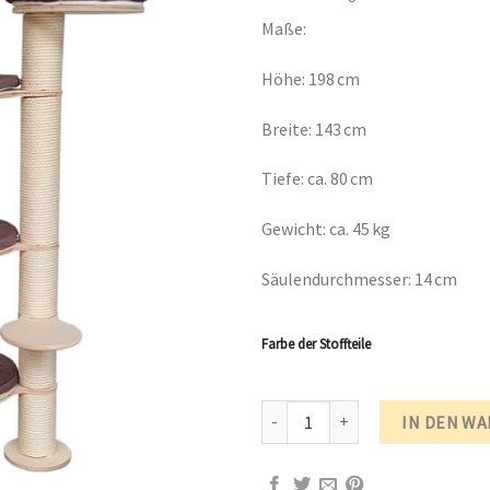
Maße:
Höhe: 198 cm
Breite: 143 cm
Tiefe: ca. 80 cm
Gewicht: ca. 45 kg
Säulendurchmesser: 14 cm
Farbe der Stoffteile
Kratzbaum Holz Robusta RH370 M
IN DEN W