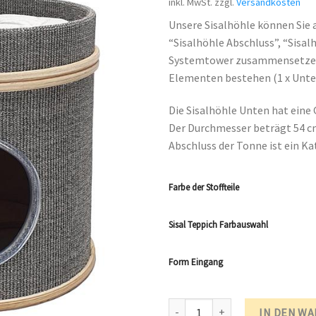
inkl. MwSt.
zzgl.
Versandkosten
Unsere Sisalhöhle können Sie 
“Sisalhöhle Abschluss”, “Sisal
Systemtower zusammensetzen.
Elementen bestehen (1 x Unten, 
Die Sisalhöhle Unten hat ein
Der Durchmesser beträgt 54 c
Abschluss der Tonne ist ein Ka
Farbe der Stoffteile
Sisal Teppich Farbauswahl
Form Eingang
Kratztonne Sisalhöhle Abschluss 
IN DEN W