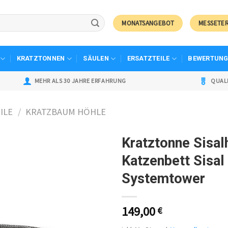
MONATSANGEBOT
MESSETE
KRATZTONNEN
SÄULEN
ERSATZTEILE
BEWERTUNG
MEHR ALS 30 JAHRE ERFAHRUNG
QUAL
ILE
/
KRATZBAUM HÖHLE
Kratztonne Sisa
Katzenbett Sisal
Systemtower
149,00
€