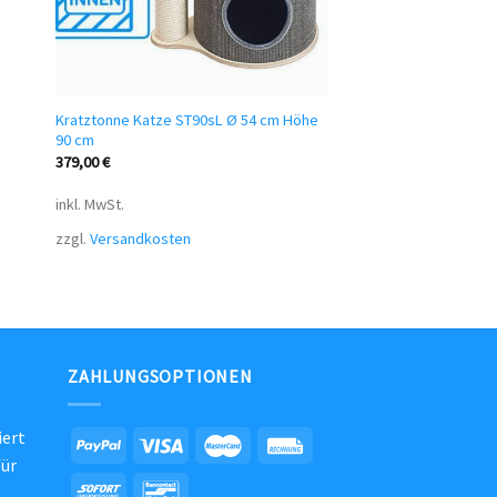
Kratztonne Katze ST90sL Ø 54 cm Höhe
90 cm
379,00
€
inkl. MwSt.
zzgl.
Versandkosten
ZAHLUNGSOPTIONEN
iert
für