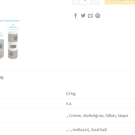
0)
13 kg
n.a.
., Creme, dunkelgrau, Silber, taupe
-, -, Anthrazit, Sisal hell