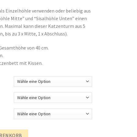
als Einzelhöhle verwenden oder beliebig aus
höhle Mitte” und “Sisalhöhle Unten” einen
 Maximal kann dieser Katzenturm aus 5
bis zu 3 x Mitte, 1 x Abschluss).
e Gesamthöhe von 40 cm.
m.
tzenbett mit Kissen.
Katzenbett Sisal Ø 54 cm für Systemtower Menge
ARENKORB