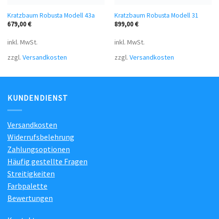
Kratzbaum Robusta Modell 43a
Kratzbaum Robusta Modell 31
679,00
€
899,00
€
inkl. MwSt.
inkl. MwSt.
zzgl.
Versandkosten
zzgl.
Versandkosten
KUNDENDIENST
Versandkosten
Widerrufsbelehrung
Zahlungsoptionen
Häufig gestellte Fragen
Streitigkeiten
Farbpalette
Bewertungen