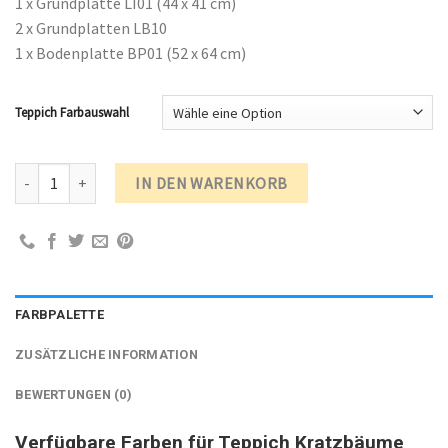
1 x Grundplatte LI01 (44 x 41 cm)
2 x Grundplatten LB10
1 x Bodenplatte BP01 (52 x 64 cm)
Teppich Farbauswahl
Kratzbaum Robusta Modell 0703 Menge
IN DEN WARENKORB
FARBPALETTE
ZUSÄTZLICHE INFORMATION
BEWERTUNGEN (0)
Verfügbare Farben für Teppich Kratzbäume