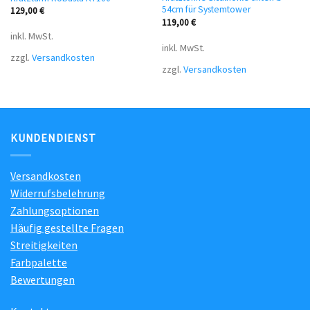
54cm für Systemtower
129,00
€
119,00
€
inkl. MwSt.
inkl. MwSt.
zzgl.
Versandkosten
zzgl.
Versandkosten
KUNDENDIENST
Versandkosten
Widerrufsbelehrung
Zahlungsoptionen
Häufig gestellte Fragen
Streitigkeiten
Farbpalette
Bewertungen