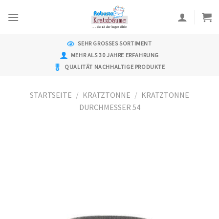
Skip
to
content
SEHR GROSSES SORTIMENT
MEHR ALS 30 JAHRE ERFAHRUNG
QUALITÄT NACHHALTIGE PRODUKTE
STARTSEITE
/
KRATZTONNE
/
KRATZTONNE
DURCHMESSER 54