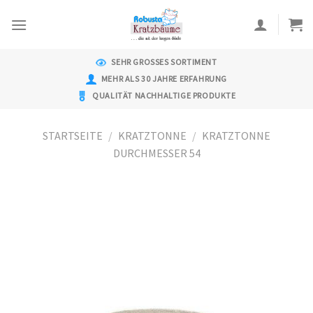
Skip
to
content
SEHR GROSSES SORTIMENT
MEHR ALS 30 JAHRE ERFAHRUNG
QUALITÄT NACHHALTIGE PRODUKTE
STARTSEITE
/
KRATZTONNE
/
KRATZTONNE
DURCHMESSER 54