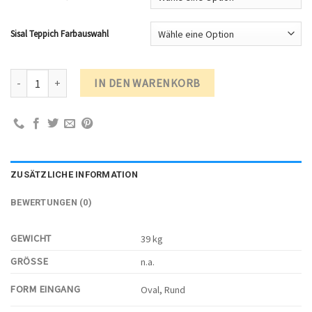
Sisal Teppich Farbauswahl
Kratztonne Katze ST90s Ø 54 cm Höhe 90 cm Menge
IN DEN WARENKORB
ZUSÄTZLICHE INFORMATION
BEWERTUNGEN (0)
GEWICHT
39 kg
GRÖSSE
n.a.
FORM EINGANG
Oval, Rund