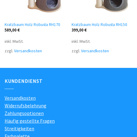
Kratzbaum Holz Robusta RH170
Kratzbaum Holz Robusta RH150
589,00
€
399,00
€
inkl. MwSt.
inkl. MwSt.
zzgl.
Versandkosten
zzgl.
Versandkosten
KUNDENDIENST
Versandkosten
Widerrufsbelehrung
Zahlungsoptionen
Häufig gestellte Fragen
Streitigkeiten
Farbpalette