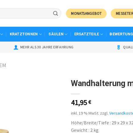
MONATSANGEBOT
MESSETE
KRATZTONNEN
SÄULEN
ERSATZTEILE
BEWERTUNG
MEHR ALS 30 JAHRE ERFAHRUNG
QUAL
TEM
Wandhalterung m
41,95
€
inkl. 19 % MwSt.
zzgl.
Versandkost
Höhe/Breite/Tiefe : 29 x 29 x 3
Gewicht : 2 kg