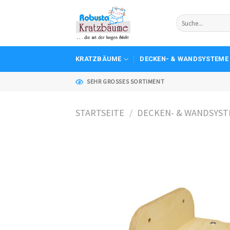
Skip
to
content
KRATZBÄUME
DECKEN- & WANDSYSTEME
SEHR GROSSES SORTIMENT
STARTSEITE
/
DECKEN- & WANDSYS