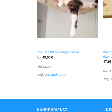
Wandh
busta 75 – 120 cm
Robusta Wand Hängebrücke
(Mont
Ab:
49,00
€
47,9
inkl. MwSt.
inkl.
n
zzgl.
Versandkosten
zzgl.
KUNDENDIENST
INF