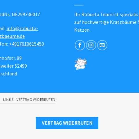
IdNr.: DE299336017
Ihr Robusta Team ist spezialis
auf hochwertige Kratzbäume 
il:
info@robusta-
Katzen.
tzbaeume.de
fon:
+4917610615450
hofstr. 89
weiler 52499
tschland
G
LINKS
VERTRAG WIDERRUFEN
VERTRAG WIDERRUFEN