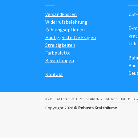
Versandkosten
USt-
Widerrufsbelehrung
E-ma
Zahlungsoptionen
kra
Häufig gestellte Fragen
Tele
Streitigkeiten
Farbpalette
Bahn
Bewertungen
Baes
Deu
Kontakt
AGB
DATENSCHUTZERKLÄRUNG
IMPRESSUM
BLO
Copyright 2026 ©
Robusta Kratzbäume