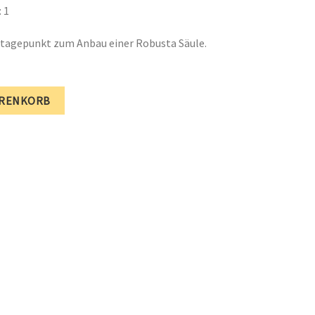
 1
agepunkt zum Anbau einer Robusta Säule.
 Menge
ARENKORB